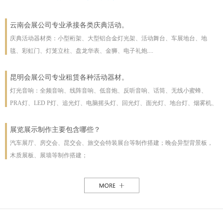
云南会展公司专业承接各类庆典活动。
庆典活动器材类：小型桁架、大型铝合金灯光架、活动舞台、车展地台、地
毯、彩虹门、灯笼立柱、盘龙华表、金狮、电子礼炮....
昆明会展公司专业租赁各种活动器材。
灯光音响：全频音响、线阵音响、低音炮、反听音响、话筒、无线小蜜蜂、
PRA灯、LED P灯、追光灯、电脑摇头灯、回光灯、面光灯、地台灯、烟雾机、
泡泡机、干冰机、雪花机等
展览展示制作主要包含哪些？
汽车展厅、房交会、昆交会、旅交会特装展台等制作搭建；晚会异型背景板，
木质展板、展墙等制作搭建；