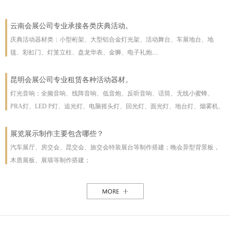
云南会展公司专业承接各类庆典活动。
庆典活动器材类：小型桁架、大型铝合金灯光架、活动舞台、车展地台、地
毯、彩虹门、灯笼立柱、盘龙华表、金狮、电子礼炮....
昆明会展公司专业租赁各种活动器材。
灯光音响：全频音响、线阵音响、低音炮、反听音响、话筒、无线小蜜蜂、
PRA灯、LED P灯、追光灯、电脑摇头灯、回光灯、面光灯、地台灯、烟雾机、
泡泡机、干冰机、雪花机等
展览展示制作主要包含哪些？
汽车展厅、房交会、昆交会、旅交会特装展台等制作搭建；晚会异型背景板，
木质展板、展墙等制作搭建；