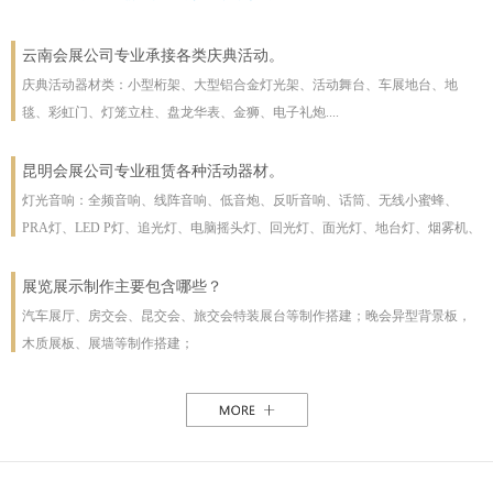
云南会展公司专业承接各类庆典活动。
庆典活动器材类：小型桁架、大型铝合金灯光架、活动舞台、车展地台、地
毯、彩虹门、灯笼立柱、盘龙华表、金狮、电子礼炮....
昆明会展公司专业租赁各种活动器材。
灯光音响：全频音响、线阵音响、低音炮、反听音响、话筒、无线小蜜蜂、
PRA灯、LED P灯、追光灯、电脑摇头灯、回光灯、面光灯、地台灯、烟雾机、
泡泡机、干冰机、雪花机等
展览展示制作主要包含哪些？
汽车展厅、房交会、昆交会、旅交会特装展台等制作搭建；晚会异型背景板，
木质展板、展墙等制作搭建；