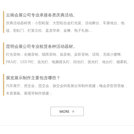
云南会展公司专业承接各类庆典活动。
庆典活动器材类：小型桁架、大型铝合金灯光架、活动舞台、车展地台、地
毯、彩虹门、灯笼立柱、盘龙华表、金狮、电子礼炮....
昆明会展公司专业租赁各种活动器材。
灯光音响：全频音响、线阵音响、低音炮、反听音响、话筒、无线小蜜蜂、
PRA灯、LED P灯、追光灯、电脑摇头灯、回光灯、面光灯、地台灯、烟雾机、
泡泡机、干冰机、雪花机等
展览展示制作主要包含哪些？
汽车展厅、房交会、昆交会、旅交会特装展台等制作搭建；晚会异型背景板，
木质展板、展墙等制作搭建；