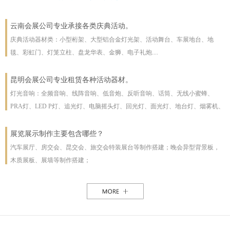
云南会展公司专业承接各类庆典活动。
庆典活动器材类：小型桁架、大型铝合金灯光架、活动舞台、车展地台、地
毯、彩虹门、灯笼立柱、盘龙华表、金狮、电子礼炮....
昆明会展公司专业租赁各种活动器材。
灯光音响：全频音响、线阵音响、低音炮、反听音响、话筒、无线小蜜蜂、
PRA灯、LED P灯、追光灯、电脑摇头灯、回光灯、面光灯、地台灯、烟雾机、
泡泡机、干冰机、雪花机等
展览展示制作主要包含哪些？
汽车展厅、房交会、昆交会、旅交会特装展台等制作搭建；晚会异型背景板，
木质展板、展墙等制作搭建；