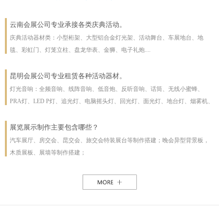
云南会展公司专业承接各类庆典活动。
庆典活动器材类：小型桁架、大型铝合金灯光架、活动舞台、车展地台、地
毯、彩虹门、灯笼立柱、盘龙华表、金狮、电子礼炮....
昆明会展公司专业租赁各种活动器材。
灯光音响：全频音响、线阵音响、低音炮、反听音响、话筒、无线小蜜蜂、
PRA灯、LED P灯、追光灯、电脑摇头灯、回光灯、面光灯、地台灯、烟雾机、
泡泡机、干冰机、雪花机等
展览展示制作主要包含哪些？
汽车展厅、房交会、昆交会、旅交会特装展台等制作搭建；晚会异型背景板，
木质展板、展墙等制作搭建；