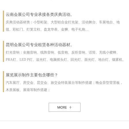
云南会展公司专业承接各类庆典活动。
庆典活动器材类：小型桁架、大型铝合金灯光架、活动舞台、车展地台、地
毯、彩虹门、灯笼立柱、盘龙华表、金狮、电子礼炮....
昆明会展公司专业租赁各种活动器材。
灯光音响：全频音响、线阵音响、低音炮、反听音响、话筒、无线小蜜蜂、
PRA灯、LED P灯、追光灯、电脑摇头灯、回光灯、面光灯、地台灯、烟雾机、
泡泡机、干冰机、雪花机等
展览展示制作主要包含哪些？
汽车展厅、房交会、昆交会、旅交会特装展台等制作搭建；晚会异型背景板，
木质展板、展墙等制作搭建；