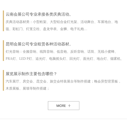
云南会展公司专业承接各类庆典活动。
庆典活动器材类：小型桁架、大型铝合金灯光架、活动舞台、车展地台、地
毯、彩虹门、灯笼立柱、盘龙华表、金狮、电子礼炮....
昆明会展公司专业租赁各种活动器材。
灯光音响：全频音响、线阵音响、低音炮、反听音响、话筒、无线小蜜蜂、
PRA灯、LED P灯、追光灯、电脑摇头灯、回光灯、面光灯、地台灯、烟雾机、
泡泡机、干冰机、雪花机等
展览展示制作主要包含哪些？
汽车展厅、房交会、昆交会、旅交会特装展台等制作搭建；晚会异型背景板，
木质展板、展墙等制作搭建；