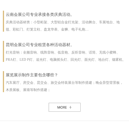
云南会展公司专业承接各类庆典活动。
庆典活动器材类：小型桁架、大型铝合金灯光架、活动舞台、车展地台、地
毯、彩虹门、灯笼立柱、盘龙华表、金狮、电子礼炮....
昆明会展公司专业租赁各种活动器材。
灯光音响：全频音响、线阵音响、低音炮、反听音响、话筒、无线小蜜蜂、
PRA灯、LED P灯、追光灯、电脑摇头灯、回光灯、面光灯、地台灯、烟雾机、
泡泡机、干冰机、雪花机等
展览展示制作主要包含哪些？
汽车展厅、房交会、昆交会、旅交会特装展台等制作搭建；晚会异型背景板，
木质展板、展墙等制作搭建；