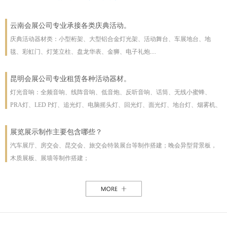
云南会展公司专业承接各类庆典活动。
庆典活动器材类：小型桁架、大型铝合金灯光架、活动舞台、车展地台、地
毯、彩虹门、灯笼立柱、盘龙华表、金狮、电子礼炮....
昆明会展公司专业租赁各种活动器材。
灯光音响：全频音响、线阵音响、低音炮、反听音响、话筒、无线小蜜蜂、
PRA灯、LED P灯、追光灯、电脑摇头灯、回光灯、面光灯、地台灯、烟雾机、
泡泡机、干冰机、雪花机等
展览展示制作主要包含哪些？
汽车展厅、房交会、昆交会、旅交会特装展台等制作搭建；晚会异型背景板，
木质展板、展墙等制作搭建；