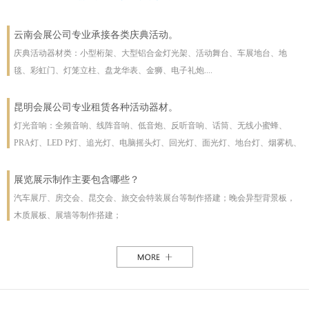
云南会展公司专业承接各类庆典活动。
庆典活动器材类：小型桁架、大型铝合金灯光架、活动舞台、车展地台、地
毯、彩虹门、灯笼立柱、盘龙华表、金狮、电子礼炮....
昆明会展公司专业租赁各种活动器材。
灯光音响：全频音响、线阵音响、低音炮、反听音响、话筒、无线小蜜蜂、
PRA灯、LED P灯、追光灯、电脑摇头灯、回光灯、面光灯、地台灯、烟雾机、
泡泡机、干冰机、雪花机等
展览展示制作主要包含哪些？
汽车展厅、房交会、昆交会、旅交会特装展台等制作搭建；晚会异型背景板，
木质展板、展墙等制作搭建；