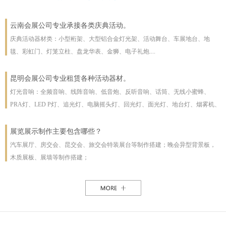
云南会展公司专业承接各类庆典活动。
庆典活动器材类：小型桁架、大型铝合金灯光架、活动舞台、车展地台、地
毯、彩虹门、灯笼立柱、盘龙华表、金狮、电子礼炮....
昆明会展公司专业租赁各种活动器材。
灯光音响：全频音响、线阵音响、低音炮、反听音响、话筒、无线小蜜蜂、
PRA灯、LED P灯、追光灯、电脑摇头灯、回光灯、面光灯、地台灯、烟雾机、
泡泡机、干冰机、雪花机等
展览展示制作主要包含哪些？
汽车展厅、房交会、昆交会、旅交会特装展台等制作搭建；晚会异型背景板，
木质展板、展墙等制作搭建；